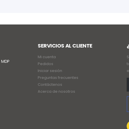
SERVICIOS AL CLIENTE
Mi cuenta
S
. MDP
Pedidos
t
Iniciar sesión
e
Preguntas frecuentes
Contáctenos
Acerca de nosotros