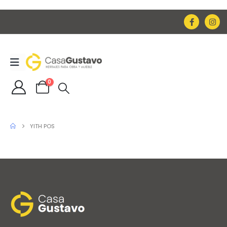
0
YITH POS