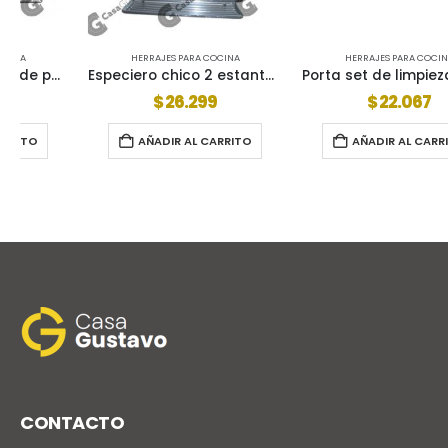
HERRAJES PARA COCINA
HERRAJES PARA COCINA
Especiero chico 2 estantes para barral 04-204
Porta set de limpieza 04-234
$
26.299
$
22.067
AÑADIR AL CARRITO
AÑADIR AL CARRITO
CONTACTO