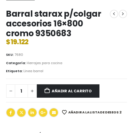
Barral starax p/colgar
accesorios 16×800
cromo 9350683
$
19.122
SKU:
7680
Categoría:
Herrajes para cocina
Etiqueta:
Linea barral
AÑADIR AL CARRITO
AÑADIR A LA LISTA DE DESEOS 2