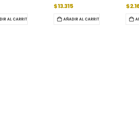
$
13.315
$
2.1
DIR AL CARRITO
AÑADIR AL CARRITO
A