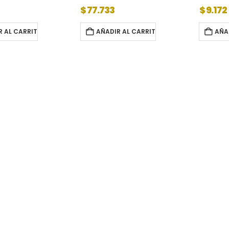
$
77.733
$
9.172
R AL CARRITO
AÑADIR AL CARRITO
AÑA