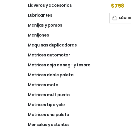
$
30.280
$
758
Llaveros y accesorios
Lubricantes
AL CARRITO
AÑADIR AL CARRITO
AÑADI
Manijas y pomos
Manijones
Maquinas duplicadoras
Matrices automotor
Matrices caja de seg-.y tesoro
Matrices doble paleta
Matrices moto
Matrices multipunto
Matrices tipo yale
Matrices una paleta
Mensulas y estantes