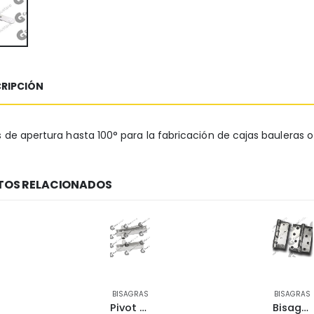
RIPCIÓN
s de apertura hasta 100° para la fabricación de cajas bauleras 
OS RELACIONADOS
BISAGRAS
BISAGRAS
Pivot de aplicar oculto inox 9042077
Bisagra ac.inox 100x75x2,80 par brz-5100