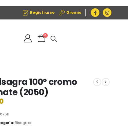
Registrarse
Gremio
0
isagra 100° cromo
ate (2050)
0
U:
7611
egoría:
Bisagras