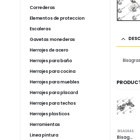
Correderas
Elementos de proteccion
Escaleras
DESC
Gavetas monederas
Herrajes de acero
Bisagra
Herrajes para baño
Herrajes para cocina
Herrajes para muebles
PRODUCT
Herrajes para placard
Herrajes para techos
Herrajes plasticos
Herramientas
BISAGRAS
BISAGRAS
Linea pintura
Bisagra pomela 1/2 punto 140*70 d. niq. opaco
Bisagra cazoleta 35 mm codo 18 9000528