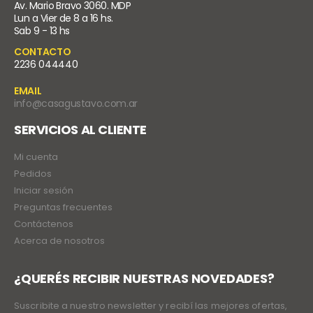
Av. Mario Bravo 3060. MDP
Lun a Vier de 8 a 16 hs.
Sab 9 - 13 hs
CONTACTO
2236 044440
EMAIL
info@casagustavo.com.ar
SERVICIOS AL CLIENTE
Mi cuenta
Pedidos
Iniciar sesión
Preguntas frecuentes
Contáctenos
Acerca de nosotros
¿QUERÉS RECIBIR NUESTRAS NOVEDADES?
Suscribite a nuestro newsletter y recibí las mejores ofertas,