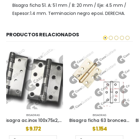
Bisagra ficha 51. A: 51 mm / B: 20 mm / Eje: 4.5 mm /
Espesor:1.4 mm. Terminacion negro epoxi. DERECHA.
PRODUCTOS RELACIONADOS
BISAGRAS
BISAGRAS
Bisagra ficha 63 bronceado oro der
Bisagra ficha carpin.2×5*1.5 zinc azul r
$
1.154
$
1.217