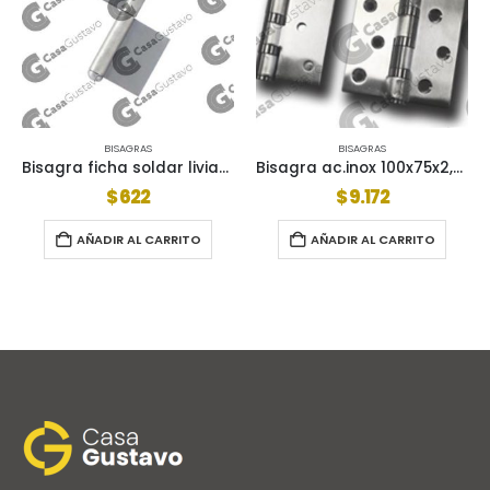
BISAGRAS
BISAGRAS
Bisagra ficha soldar liviana 60-22×1.5
Bisagra ac.inox 100x75x2,80 par brz-5100
$
622
$
9.172
AÑADIR AL CARRITO
AÑADIR AL CARRITO