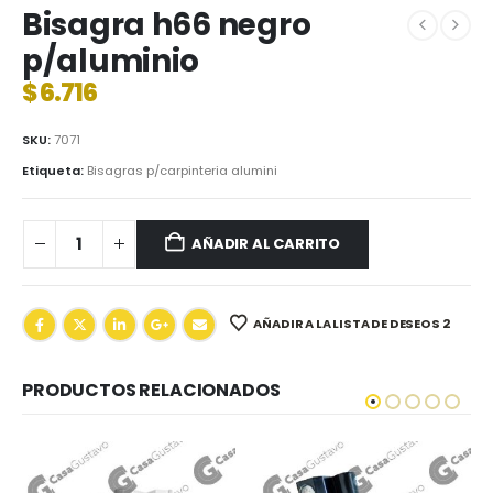
Bisagra h66 negro
p/aluminio
$
6.716
SKU:
7071
Etiqueta:
Bisagras p/carpinteria alumini
AÑADIR AL CARRITO
AÑADIR A LA LISTA DE DESEOS 2
PRODUCTOS RELACIONADOS