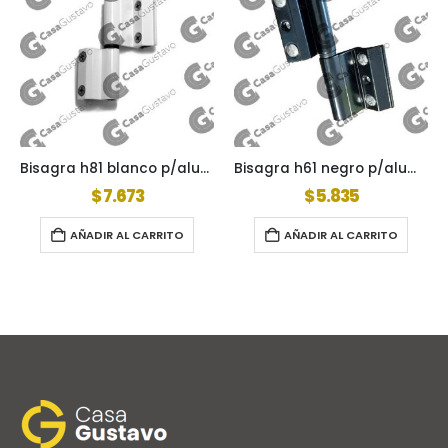
Bisagra h81 blanco p/aluminio
Bisagra h61 negro p/aluminio
$
7.673
$
5.835
AÑADIR AL CARRITO
AÑADIR AL CARRITO