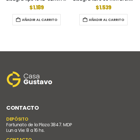
$
1.189
$
1.539
$
5
DIR AL CARRITO
AÑADIR AL CARRITO
AÑADIR
CONTACTO
DEPÓSITO
Fortunato de la Plaza 3847. MDP
Lun a Vie: 8 a 16 hs.
CONTACTO