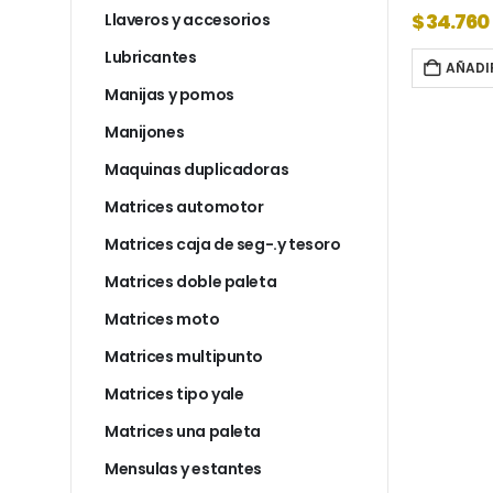
$
28.873
$
34.760
Llaveros y accesorios
Lubricantes
AL CARRITO
AÑADIR AL CARRITO
AÑADI
Manijas y pomos
Manijones
Maquinas duplicadoras
Matrices automotor
Matrices caja de seg-.y tesoro
Matrices doble paleta
Matrices moto
Matrices multipunto
Matrices tipo yale
Matrices una paleta
Mensulas y estantes