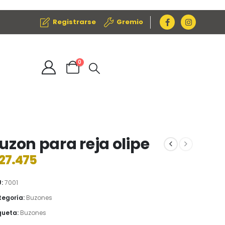
Registrarse
Gremio
0
uzon para reja olipe
27.475
U:
7001
egoría:
Buzones
queta:
Buzones