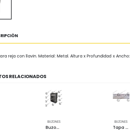
RIPCIÓN
ara reja con llavin. Material: Metal. Altura x Profundidad x Anch
OS RELACIONADOS
BUZONES
BUZONES
Buzon vgm r3 para pasillo
Tapa cartas horizontal 57x230mm blanco 2970602