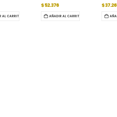
$
52.376
$
37.26
R AL CARRITO
AÑADIR AL CARRITO
AÑA