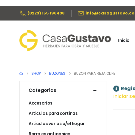
(0223) 155 196438
info@casagustavo.co
Inicio
SHOP
BUZONES
BUZON PARA REJA OLIPE
Regís
Categorías
Iniciar s
Accesorios
Articulos para cortinas
Articulos varios p/el hogar
Barrales antipanico