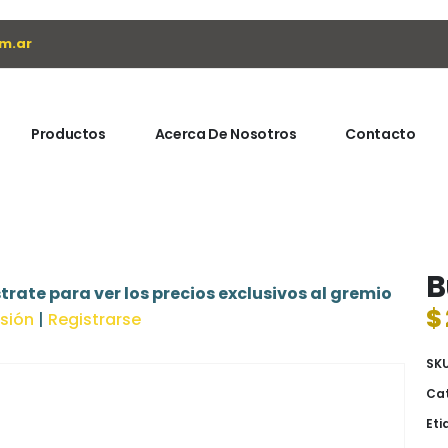
m.ar
Productos
Acerca De Nosotros
Contacto
B
trate para ver los precios exclusivos al gremio
$
esión
|
Registrarse
SK
Cat
Eti