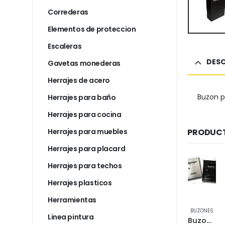
Correderas
Elementos de proteccion
Escaleras
DESC
Gavetas monederas
Herrajes de acero
Buzon p
Herrajes para baño
Herrajes para cocina
Herrajes para muebles
PRODUCT
Herrajes para placard
Herrajes para techos
Herrajes plasticos
Herramientas
BUZONES
BUZONES
Linea pintura
Tapa para buzon acero inox 310×75 mm 9041976
Buzon para pared blanco