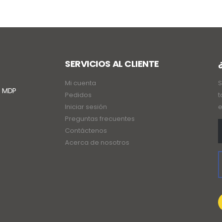
SERVICIOS AL CLIENTE
Mi cuenta
S
. MDP
Pedidos
t
Iniciar sesión
e
Preguntas frecuentes
Contáctenos
Acerca de nosotros