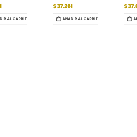
1
$
37.261
$
37.
DIR AL CARRITO
AÑADIR AL CARRITO
A