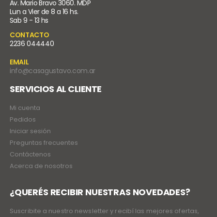
Av. Mario Bravo 3060. MDP
Lun a Vier de 8 a 16 hs.
Sab 9 - 13 hs
CONTACTO
2236 044440
EMAIL
info@casagustavo.com.ar
SERVICIOS AL CLIENTE
Mi cuenta
Pedidos
Iniciar sesión
Preguntas frecuentes
Contáctenos
Acerca de nosotros
¿QUERÉS RECIBIR NUESTRAS NOVEDADES?
Suscribite a nuestro newsletter y recibí las mejores ofertas,