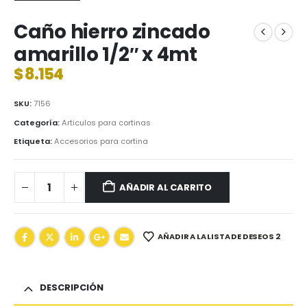
Caño hierro zincado
amarillo 1/2″ x 4mt
$
8.154
SKU:
7156
Categoría:
Articulos para cortinas
Etiqueta:
Accesorios para cortina
AÑADIR AL CARRITO
AÑADIR A LA LISTA DE DESEOS 2
DESCRIPCIÓN