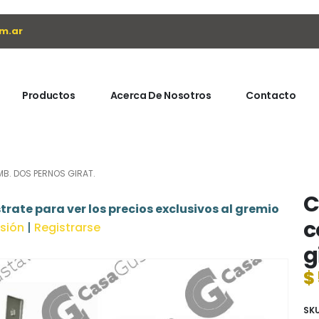
m.ar
Productos
Acerca De Nosotros
Contacto
B. DOS PERNOS GIRAT.
C
trate para ver los precios exclusivos al gremio
c
esión
|
Registrarse
g
$
SK