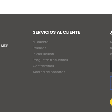
SERVICIOS AL CLIENTE
Mi cuenta
S
. MDP
Pedidos
t
Iniciar sesión
e
Preguntas frecuentes
Contáctenos
Acerca de nosotros