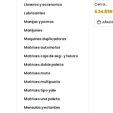
Cerradura candex 117 pasadores redondos = combinacion
Cerradura kallay 4006 =combinacion
Llaveros y accesorios
$
44.149
$
34.859
Lubricantes
Manijas y pomos
AL CARRITO
AÑADIR AL CARRITO
AÑADI
Manijones
Maquinas duplicadoras
Matrices automotor
Matrices caja de seg-.y tesoro
Matrices doble paleta
Matrices moto
Matrices multipunto
Matrices tipo yale
Matrices una paleta
Mensulas y estantes