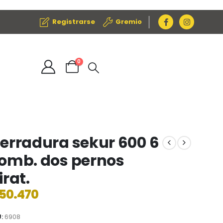
Registrarse
Gremio
0
erradura sekur 600 6
omb. dos pernos
irat.
50.470
U:
6908