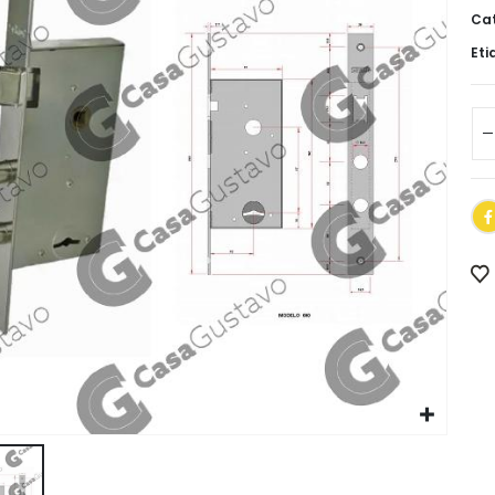
Cat
Eti