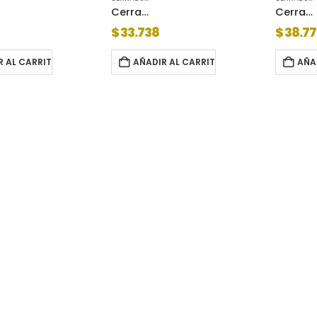
Cerradura vito perno redondo (perno separado)
Cerradura candex 115 = combinacion
$
33.738
$
38.77
R AL CARRITO
AÑADIR AL CARRITO
AÑA