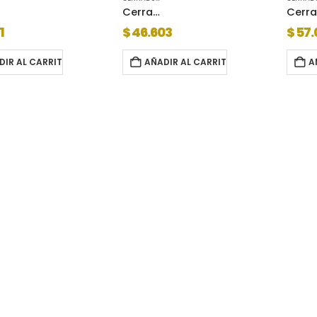
Cerradura kallay 4000 pernos redondos
C
1
$
46.603
$
57.
DIR AL CARRITO
AÑADIR AL CARRITO
A