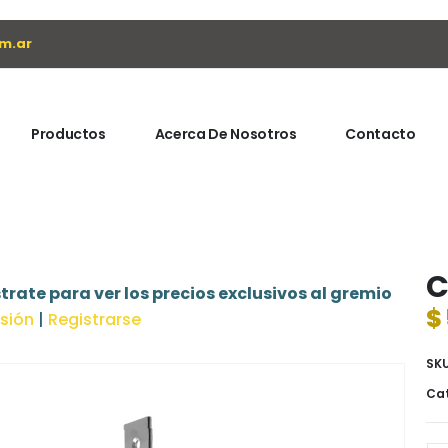
m.ar
Productos
Acerca De Nosotros
Contacto
C
trate para ver los precios exclusivos al gremio
$
esión
|
Registrarse
SK
Cat