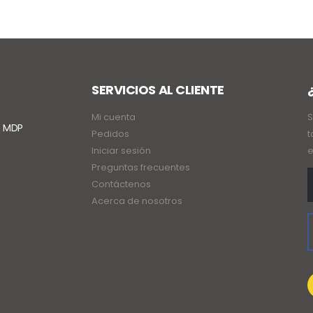
SERVICIOS AL CLIENTE
Mi cuenta
S
. MDP
Pedidos
t
Iniciar sesión
e
Preguntas frecuentes
Contáctenos
Acerca de nosotros