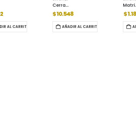
Cerradura prive 101
Matrices do
32
$
10.548
$
1.1
DIR AL CARRITO
AÑADIR AL CARRITO
A