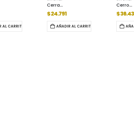
Cerradura prive 200 en caja
Cerrojo trabex 625
$
24.791
$
36.4
R AL CARRITO
AÑADIR AL CARRITO
AÑA