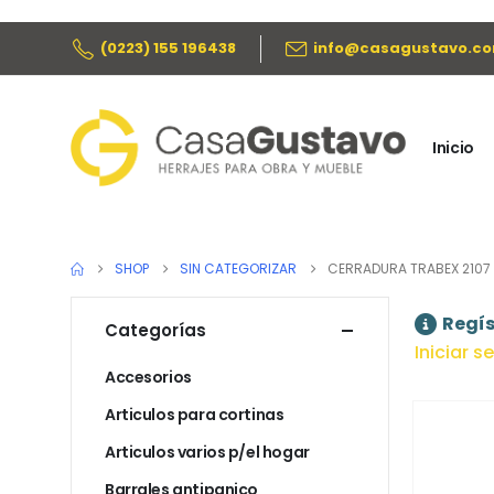
(0223) 155 196438
info@casagustavo.co
Inicio
SHOP
SIN CATEGORIZAR
CERRADURA TRABEX 2107
Regís
Categorías
Iniciar s
Accesorios
Articulos para cortinas
Articulos varios p/el hogar
Barrales antipanico