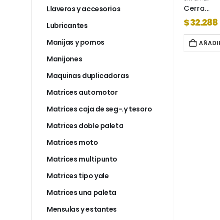
Cerradura prive 108 picaporte tipo ascensor
Cerradura prive 204
Llaveros y accesorios
$
16.483
$
32.288
Lubricantes
Manijas y pomos
AL CARRITO
AÑADIR AL CARRITO
AÑADI
Manijones
Maquinas duplicadoras
Matrices automotor
Matrices caja de seg-.y tesoro
Matrices doble paleta
Matrices moto
Matrices multipunto
Matrices tipo yale
Matrices una paleta
Mensulas y estantes