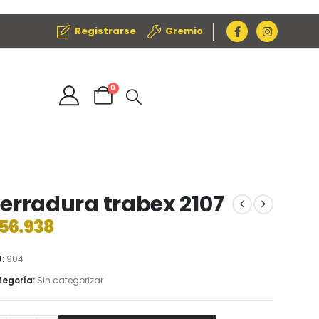
Registrarse
Gremio
0
erradura trabex 2107
56.938
U:
904
egoría:
Sin categorizar