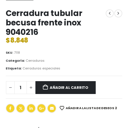
Cerradura tubular
becusa frente inox
9040216
$
8.848
SKU:
7118
Categoría:
Cerraduras
Etiqueta:
Cerraduras especiales
AÑADIR AL CARRITO
AÑADIR A LA LISTA DE DESEOS 2