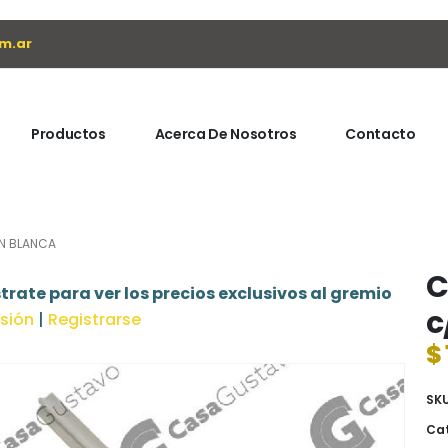
m.ar
Productos
Acerca De Nosotros
Contacto
ON BLANCA
C
trate para ver los precios exclusivos al gremio
c
esión
|
Registrarse
$
SK
Cat