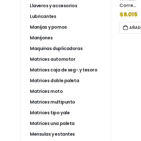
Corredera tipo z match 600mm negro 9000198
Corredera telescopica 300mm zinc/neg.9000002
Llaveros y accesorios
$
6.263
$
6.015
Lubricantes
Manijas y pomos
AL CARRITO
AÑADIR AL CARRITO
AÑADI
Manijones
Maquinas duplicadoras
Matrices automotor
Matrices caja de seg-.y tesoro
Matrices doble paleta
Matrices moto
Matrices multipunto
Matrices tipo yale
Matrices una paleta
Mensulas y estantes