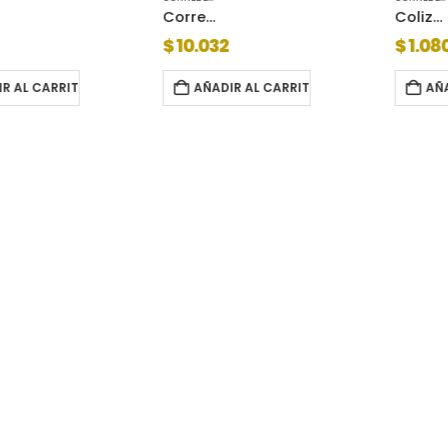
Corredera telescopica 500mm zinc/neg.9000006
Coliza pvc de 315mm c/teton negra
$
10.032
$
1.080
R AL CARRITO
AÑADIR AL CARRITO
AÑA