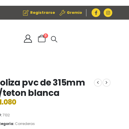
Registrarse
Gremio
0
oliza pvc de 315mm
/teton blanca
1.080
U:
7132
egoría:
Correderas