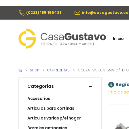
(0223) 155 196438
info@casagustavo.co
Inicio
SHOP
CORREDERAS
COLIZA PVC DE 315MM C/TET
Regís
Categorías
Iniciar s
Accesorios
Articulos para cortinas
Articulos varios p/el hogar
Barrales antipanico