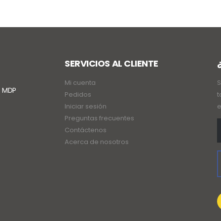
SERVICIOS AL CLIENTE
Mi cuenta
S
. MDP
Pedidos
t
Iniciar sesión
e
Preguntas frecuentes
Contáctenos
Acerca de nosotros