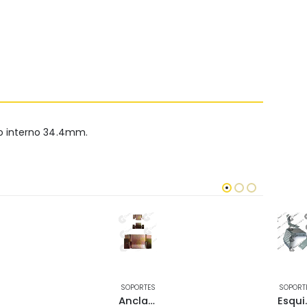
ro interno 34.4mm.
SOPORTES
SOPORT
Anclaje invisible 100×48 mm horizontal zinc
Esquinero angul