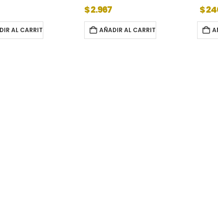
$
2.967
$
24
DIR AL CARRITO
AÑADIR AL CARRITO
A