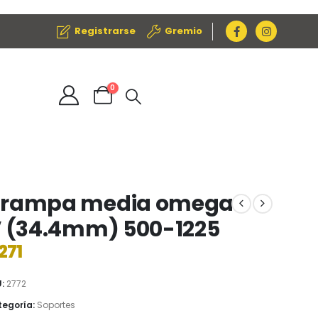
Registrarse
Gremio
0
rampa media omega
″ (34.4mm) 500-1225
271
U:
2772
egoría:
Soportes