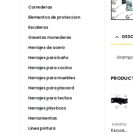
Correderas
Elementos de proteccion
Escaleras
DESC
Gavetas monederas
Herrajes de acero
Grampa 
Herrajes para baño
Herrajes para cocina
Herrajes para muebles
PRODUCT
Herrajes para placard
Herrajes para techos
Herrajes plasticos
Herramientas
SOPORTES
SOPORTES
Linea pintura
Anclaje invisible 60×30 mm horizontal zinc
Escuadra chapa perforada 38×65 mm negro