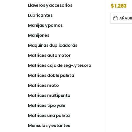
$
1.389
$
1.263
Llaveros y accesorios
Lubricantes
AL CARRITO
AÑADIR AL CARRITO
AÑADI
Manijas y pomos
Manijones
Maquinas duplicadoras
Matrices automotor
Matrices caja de seg-.y tesoro
Matrices doble paleta
Matrices moto
Matrices multipunto
Matrices tipo yale
Matrices una paleta
Mensulas y estantes