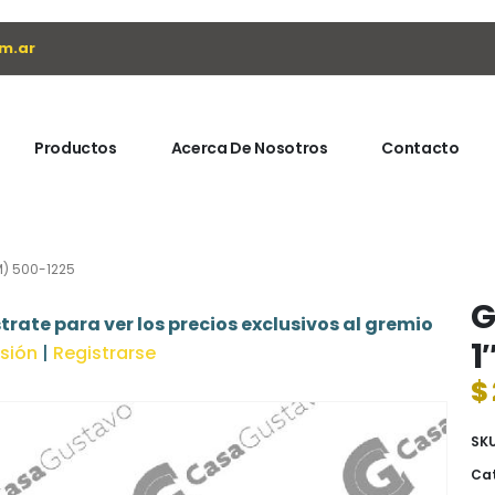
m.ar
Productos
Acerca De Nosotros
Contacto
M) 500-1225
G
trate para ver los precios exclusivos al gremio
1
esión
|
Registrarse
$
SK
Cat