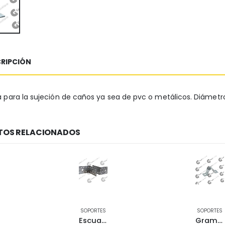
RIPCIÓN
para la sujeción de caños ya sea de pvc o metálicos. Diámet
OS RELACIONADOS
SOPORTES
SOPORTES
Escuadra chapa perforada 38×65 mm 511-1065
Grampa omega 1″ (34.4mm) 500-1025