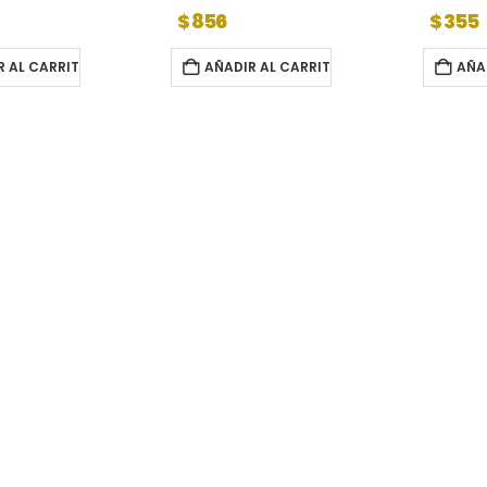
$
856
$
355
R AL CARRITO
AÑADIR AL CARRITO
AÑA