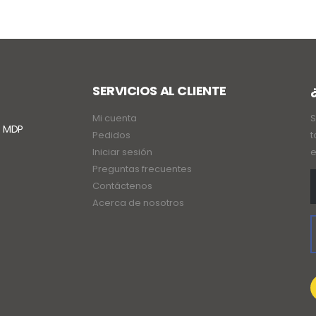
SERVICIOS AL CLIENTE
Mi cuenta
S
. MDP
Pedidos
t
Iniciar sesión
e
Preguntas frecuentes
Contáctenos
Acerca de nosotros