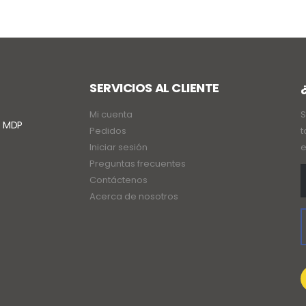
SERVICIOS AL CLIENTE
Mi cuenta
S
. MDP
Pedidos
t
Iniciar sesión
e
Preguntas frecuentes
Contáctenos
Acerca de nosotros