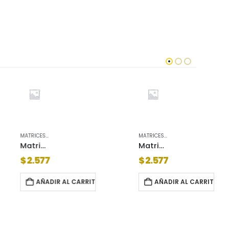
MATRICES AUTOMOTOR
Matrices auto tapiz. ford taunus contacto
Matrices auto
$
2.577
$
7.4
DIR AL CARRITO
AÑADIR AL CARRITO
A