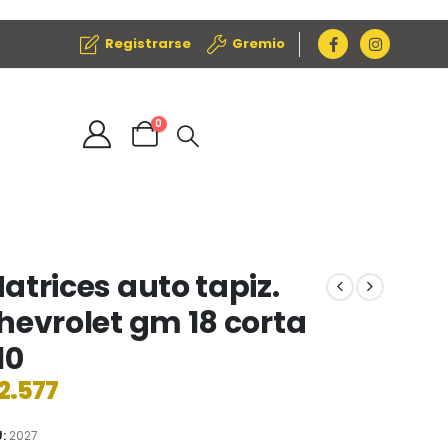
Registrarse
Gremio
0
atrices auto tapiz.
hevrolet gm 18 corta
10
2.577
U:
2027