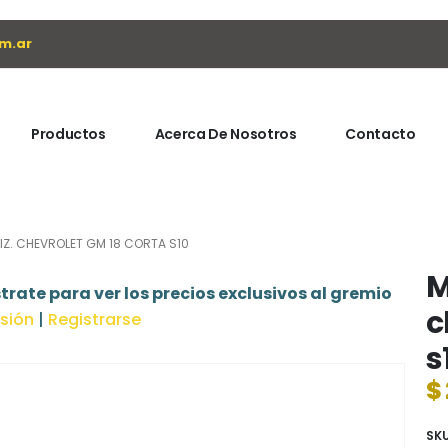
m.ar
Productos
Acerca De Nosotros
Contacto
IZ. CHEVROLET GM 18 CORTA S10
M
trate para ver los precios exclusivos al gremio
c
esión
|
Registrarse
s
$
SK