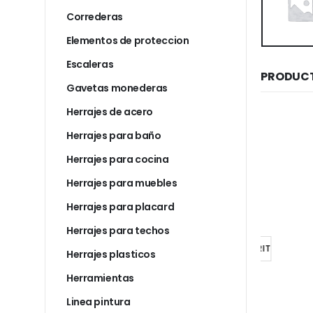
Correderas
Elementos de proteccion
Escaleras
PRODUCT
Gavetas monederas
Herrajes de acero
Herrajes para baño
Herrajes para cocina
Herrajes para muebles
MATRICES AUTOMOTOR
MATRICES AUTOMOTOR
Matrices auto tapiz. chevrolet corsa monza der
Matrices auto tapiz. mercedes benz me 6 i
Herrajes para placard
$
2.577
$
2.577
Herrajes para techos
AL CARRITO
AÑADIR AL CARRITO
AÑADI
Herrajes plasticos
Herramientas
Linea pintura