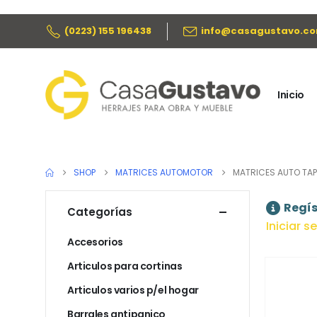
(0223) 155 196438
info@casagustavo.co
Inicio
SHOP
MATRICES AUTOMOTOR
MATRICES AUTO TAP
Regís
Categorías
Iniciar s
Accesorios
Articulos para cortinas
Articulos varios p/el hogar
Barrales antipanico