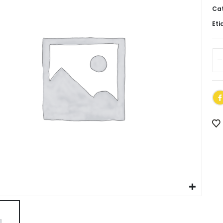
Cat
Eti