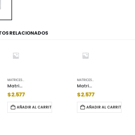
OS RELACIONADOS
MATRICES AUTOMOTOR
MATRICES AUTOMOTOR
Matrices auto tapiz. civic. ho 14 t
Matrices auto tapiz. mercedes benz me 7i
$
2.577
$
2.577
R AL CARRITO
AÑADIR AL CARRITO
AÑA