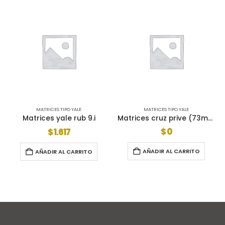
MATRICES TIPO YALE
MATRICES TIPO YALE
 9.i
Matrices cruz prive (73mm)
Matrices yale rub 3
$
0
$
1.617
AÑADIR AL CARRITO
ITO
AÑADIR AL CARRITO