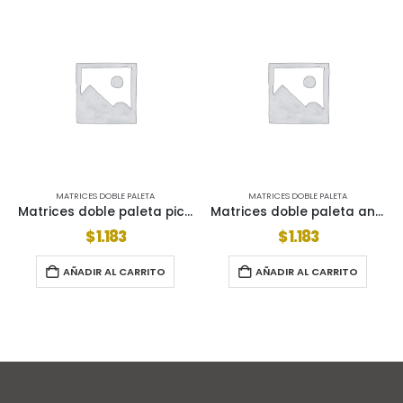
BLE PALETA
MATRICES DOBLE PALETA
MATRICES DOBLE 
Matrices doble paleta piccolo bertolo
Matrices doble paleta anuac
183
$
1.183
$
1.066
L CARRITO
AÑADIR AL CARRITO
AÑADIR AL 