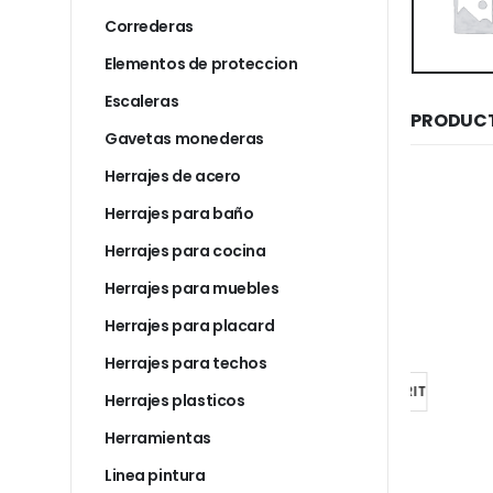
Correderas
Elementos de proteccion
Escaleras
PRODUCT
Gavetas monederas
Herrajes de acero
Herrajes para baño
Herrajes para cocina
Herrajes para muebles
MATRICES DOBLE PALETA
MATRICES DOBLE PALETA
Matrices doble paleta abc grande
Matrices doble paleta an dif grande
Herrajes para placard
$
1.183
$
1.183
Herrajes para techos
AL CARRITO
AÑADIR AL CARRITO
AÑADI
Herrajes plasticos
Herramientas
Linea pintura