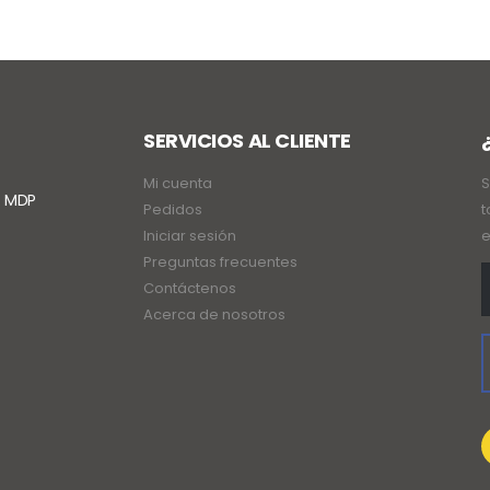
SERVICIOS AL CLIENTE
Mi cuenta
S
. MDP
Pedidos
t
Iniciar sesión
e
Preguntas frecuentes
Contáctenos
Acerca de nosotros