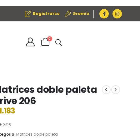
Registrarse
Gremio
0
atrices doble paleta
rive 206
1.183
U:
2215
egoría:
Matrices doble paleta