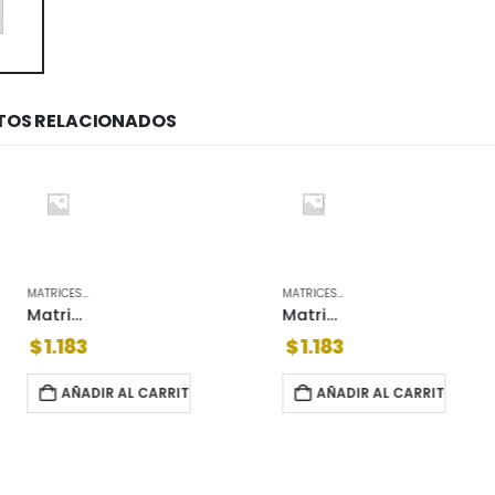
OS RELACIONADOS
MATRICES DOBLE PALETA
MATRICES DOBLE PALETA
Matrices doble paleta acytra candado nø40
Matrices doble paleta an dif chica
$
1.183
$
1.064
R AL CARRITO
AÑADIR AL CARRITO
AÑA