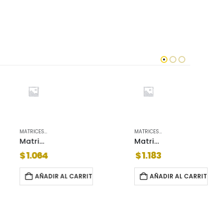
MATRICES DOBLE PALETA
Matrices doble paleta acytra 174
Matrices dob
$
1.183
$
1.1
DIR AL CARRITO
AÑADIR AL CARRITO
A