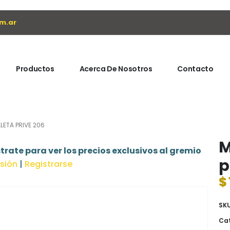
m.ar
Productos
Acerca De Nosotros
Contacto
LETA PRIVE 206
M
trate para ver los precios exclusivos al gremio
p
esión
|
Registrarse
$
SK
Cat