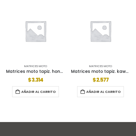
MATRICES MOTO
MATRICES MOTO
Matrices moto tapiz. honda 24d larga derecha
Matrices moto tapiz. kawasaki 5 izquierda
$
3.314
$
2.577
AÑADIR AL CARRITO
AÑADIR AL CARRITO
AÑ