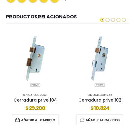
PRODUCTOS RELACIONADOS
SIN CATEGORIZAR
SIN CATEGORIZAR
S
rradura prive 104
Cerradura prive 102
Cerra
$
29.200
$
10.824
AÑADIR AL CARRITO
AÑADIR AL CARRITO
AÑ