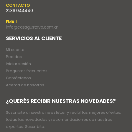
CONTACTO
2236 044440
EMAIL
info@casagustavo.com.ar
SERVICIOS AL CLIENTE
Mi cuenta
Pedidos
Iniciar sesión
Preguntas frecuentes
Contáctenos
Acerca de nosotros
¿QUERÉS RECIBIR NUESTRAS NOVEDADES?
Suscribite a nuestro newsletter y recibí las mejores ofertas,
todas las novedades y recomendaciones de nuestros
expertos. Suscribite: