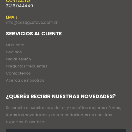
CONTACTO
2236 044440
EMAIL
info@casagustavo.com.ar
SERVICIOS AL CLIENTE
Mi cuenta
Pedidos
Iniciar sesión
Preguntas frecuentes
Contáctenos
Acerca de nosotros
¿QUERÉS RECIBIR NUESTRAS NOVEDADES?
Suscribite a nuestro newsletter y recibí las mejores ofertas,
todas las novedades y recomendaciones de nuestros
expertos. Suscribite: