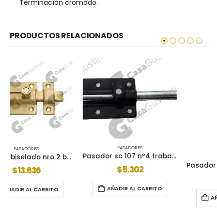
Terminación cromado.
PRODUCTOS RELACIONADOS
PASADORES
Pasador sc 107 nº4 traba resorte negro 80*43
PASADORES
Pasador sc 107 nº4 traba resorte blanco 80*43
$
5.302
$
5.302
AÑADIR AL CARRITO
AÑADIR AL CARRITO