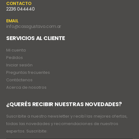
CONTACTO
2236 044440
EMAIL
info@casagustavo.com.ar
SERVICIOS AL CLIENTE
Mi cuenta
Pedidos
Iniciar sesión
Preguntas frecuentes
Contáctenos
Acerca de nosotros
¿QUERÉS RECIBIR NUESTRAS NOVEDADES?
Suscribite a nuestro newsletter y recibí las mejores ofertas,
todas las novedades y recomendaciones de nuestros
expertos. Suscribite: