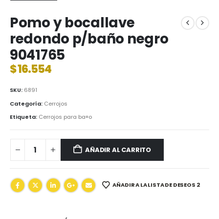
Pomo y bocallave
redondo p/baño negro
9041765
$
16.554
SKU:
6891
Categoría:
Cerrojos
Etiqueta:
Cerrojos para ba¤o
AÑADIR AL CARRITO
AÑADIR A LA LISTA DE DESEOS 2