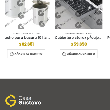
HERRAJES PARA COCINA
HERRAJES PARA COCINA
Cubiertero starax p/cajon mod.80 antracita 9350362
Pochoclera con mango y manija de plastico
$
59.650
$
32.372
AÑADIR AL CARRITO
AÑADIR AL CARRITO