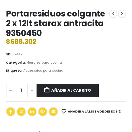
Portaresiduos colgante
2 x 12lt starax antracita
9350450
$
688.302
SKU:
7442
Categoría:
Herrajes para cocina
Etiqueta:
Accesorios para cocina
AÑADIR AL CARRITO
AÑADIR A LA LISTA DE DESEOS 2