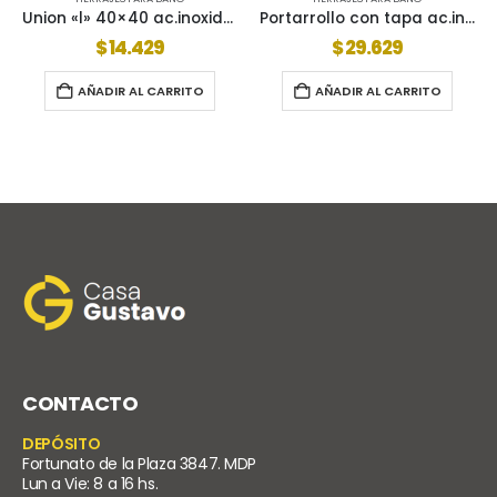
Portarrollo con tapa ac.inox wc-405
Estante doble cromado 05-812
$
29.629
$
35.266
AÑADIR AL CARRITO
AÑADIR AL CARRITO
CONTACTO
DEPÓSITO
Fortunato de la Plaza 3847. MDP
Lun a Vie: 8 a 16 hs.