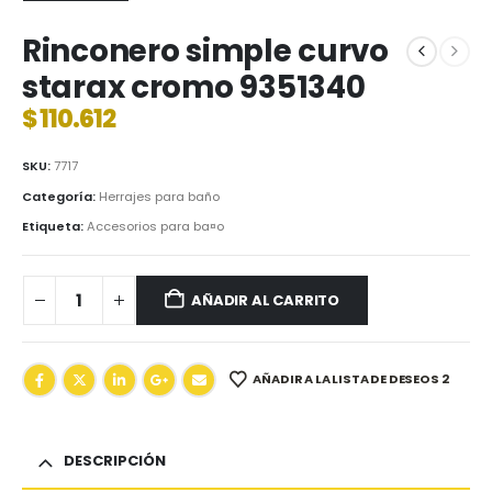
Rinconero simple curvo
starax cromo 9351340
$
110.612
SKU:
7717
Categoría:
Herrajes para baño
Etiqueta:
Accesorios para ba¤o
AÑADIR AL CARRITO
AÑADIR A LA LISTA DE DESEOS 2
DESCRIPCIÓN