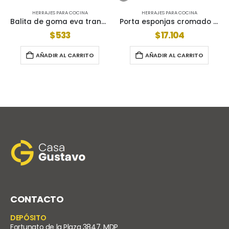
NA
HERRAJES PARA COCINA
HERRAJES PARA COCINA
Balita de goma eva transparente x unidad
Porta esponjas cromado 04-233
$
17.104
$
11.414
ITO
AÑADIR AL CARRITO
AÑADIR AL CARRITO
CONTACTO
DEPÓSITO
Fortunato de la Plaza 3847. MDP