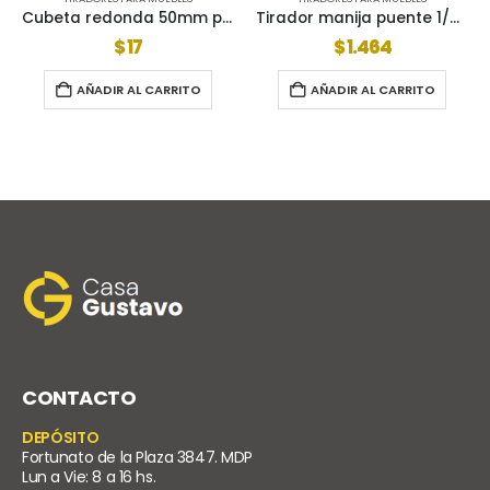
Cubeta redonda 50mm platil 24330110
Tirador manija puente 1/2 caña 12x100mm 1557-10
$
1.464
$
2.332
O
AÑADIR AL CARRITO
AÑADIR AL CARRITO
CONTACTO
DEPÓSITO
Fortunato de la Plaza 3847. MDP
Lun a Vie: 8 a 16 hs.