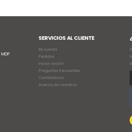
SERVICIOS AL CLIENTE
Mi cuenta
S
. MDP
Pedidos
t
Iniciar sesión
e
Preguntas frecuentes
Contáctenos
Acerca de nosotros