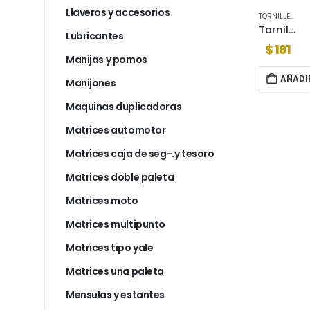
Llaveros y accesorios
TORNILLERIA
TORNILLERIA
Tornillo tel fix chipboard 3.0 x 20 mini estuche 400 unidades
Tornillo tel deck 8 x 2 xunidad
Lubricantes
$
10.991
$
161
Manijas y pomos
AL CARRITO
AÑADIR AL CARRITO
AÑADI
Manijones
Maquinas duplicadoras
Matrices automotor
Matrices caja de seg-.y tesoro
Matrices doble paleta
Matrices moto
Matrices multipunto
Matrices tipo yale
Matrices una paleta
Mensulas y estantes