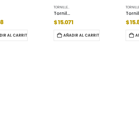
TORNILLERIA
Tornillo tel dry t2 mecha 6 x 1 1/8 mini estuche 200 unidades
To
08
$
15.071
$
15.
DIR AL CARRITO
AÑADIR AL CARRITO
A