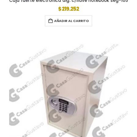
Caja fuerte electronica dig. c/llave notebook seg-105
$
219.252
AÑADIR AL CARRITO