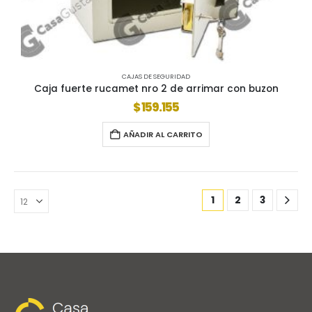
CAJAS DE SEGURIDAD
Caja fuerte rucamet nro 2 de arrimar con buzon
$
159.155
AÑADIR AL CARRITO
1
2
3