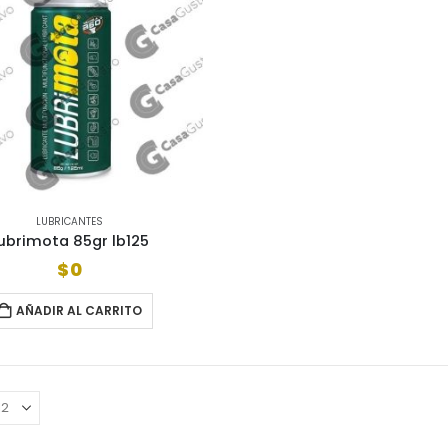
LUBRICANTES
ubrimota 85gr lb125
$
0
AÑADIR AL CARRITO