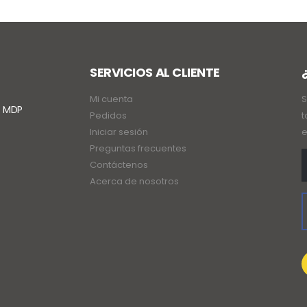
SERVICIOS AL CLIENTE
Mi cuenta
S
. MDP
Pedidos
t
Iniciar sesión
e
Preguntas frecuentes
Contáctenos
Acerca de nosotros