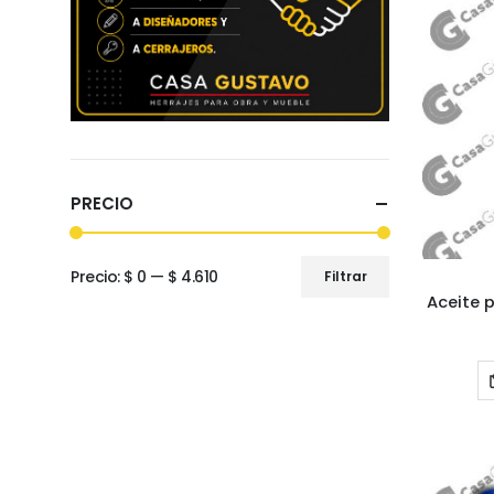
PRECIO
Precio:
$ 0
—
$ 4.610
Filtrar
Precio
Precio
Aceite 
mínimo
máximo