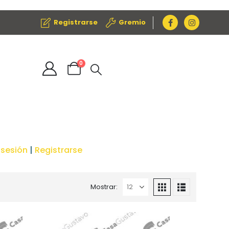
Registrarse
Gremio
0
r sesión
|
Registrarse
Mostrar: