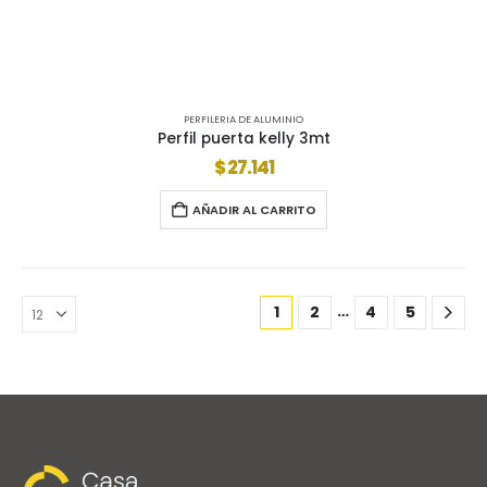
PERFILERIA DE ALUMINIO
Perfil puerta kelly 3mt
$
27.141
AÑADIR AL CARRITO
…
1
2
4
5