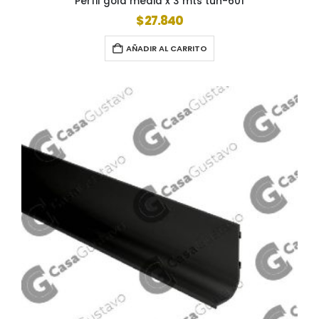
Perfil gola media x 3 mts tuh-601
$
27.840
AÑADIR AL CARRITO