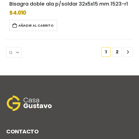
Bisagra doble ala p/soldar 32x5x15 mm 1523-r1
$
4.010
AÑADIR AL CARRITO
1
2
CONTACTO