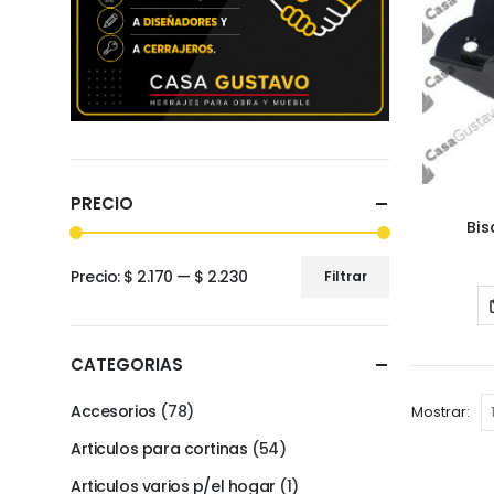
PRECIO
Bi
Precio:
$ 2.170
—
$ 2.230
Filtrar
Precio
Precio
mínimo
máximo
CATEGORIAS
Accesorios
(78)
Mostrar:
Articulos para cortinas
(54)
Articulos varios p/el hogar
(1)