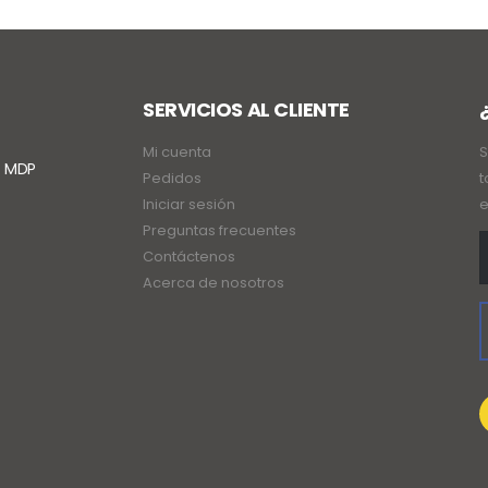
SERVICIOS AL CLIENTE
Mi cuenta
S
. MDP
Pedidos
t
Iniciar sesión
e
Preguntas frecuentes
Contáctenos
Acerca de nosotros