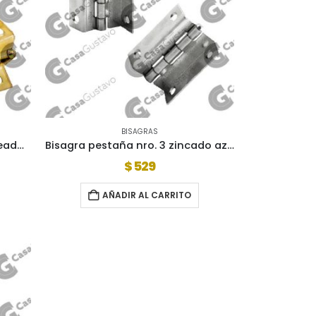
BISAGRAS
Bisagra pestaña nro. 3 bronceado oro
Bisagra pestaña nro. 3 zincado azul
$
529
AÑADIR AL CARRITO