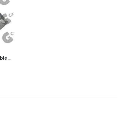
Bisagra pestaña nro. 4 regulable zinc azul