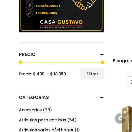
PRECIO
Precio:
$ 400
—
$ 18.880
Filtrar
Precio
Precio
mínimo
máximo
CATEGORIAS
Accesorios
(78)
Articulos para cortinas
(54)
Articulos varios p/el hogar
(1)