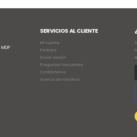
SERVICIOS AL CLIENTE
Mi cuenta
S
. MDP
Pedidos
t
Iniciar sesión
e
Preguntas frecuentes
Contáctenos
Acerca de nosotros