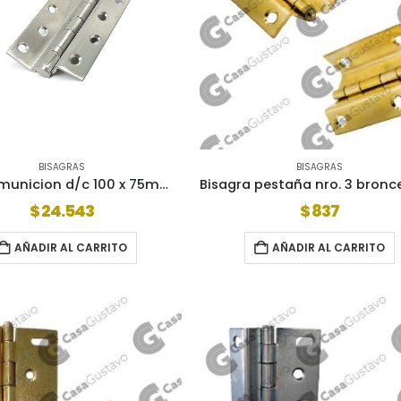
BISAGRAS
BISAGRAS
Bisagra municion d/c 100 x 75mm (par) ac.inox 9043038
$
24.543
$
837
AÑADIR AL CARRITO
AÑADIR AL CARRITO