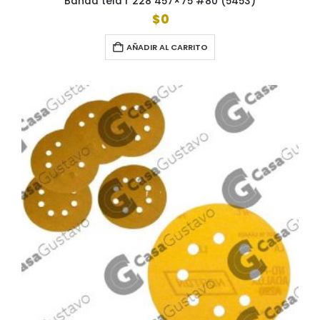
Banda tela r 228 457×75 #80 (5453)
$
0
AÑADIR AL CARRITO