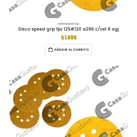
HERRAMIENTAS
Disco speed grip lija 125#120 a296 c/vel 8 agj
$
1.686
AÑADIR AL CARRITO