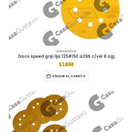
HERRAMIENTAS
Disco speed grip lija 125#150 a296 c/vel 8 agj
$
1.686
AÑADIR AL CARRITO