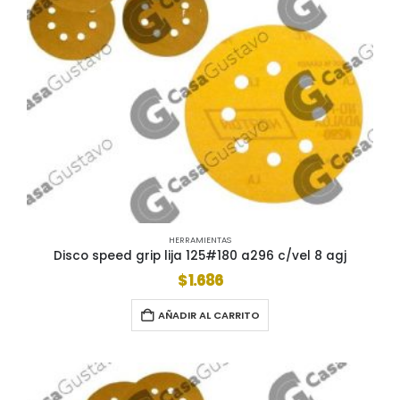
HERRAMIENTAS
Disco speed grip lija 125#180 a296 c/vel 8 agj
$
1.686
AÑADIR AL CARRITO