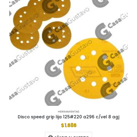
HERRAMIENTAS
Disco speed grip lija 125#220 a296 c/vel 8 agj
$
1.686