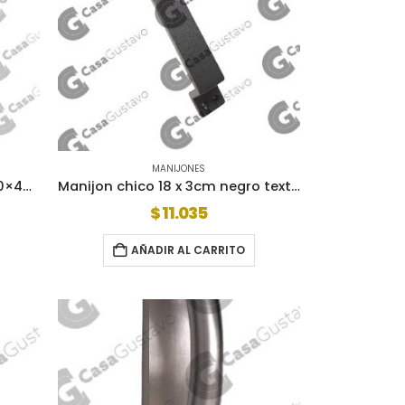
MANIJONES
Manijon casiopea s/placa 250×45 aj uni al4601i
Manijon chico 18 x 3cm negro texturado (860)
$
11.035
AÑADIR AL CARRITO