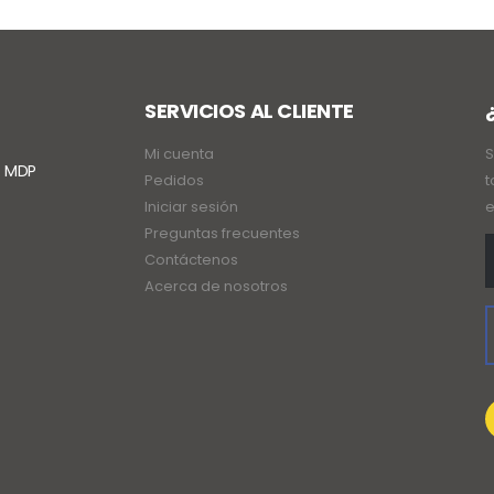
SERVICIOS AL CLIENTE
Mi cuenta
S
. MDP
Pedidos
t
Iniciar sesión
e
Preguntas frecuentes
Contáctenos
Acerca de nosotros