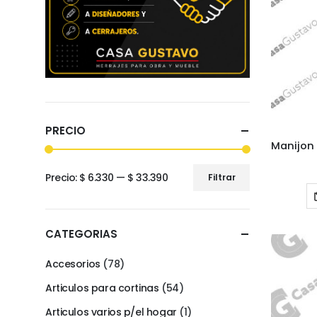
PRECIO
Precio:
$ 6.330
—
$ 33.390
Filtrar
Precio
Precio
mínimo
máximo
CATEGORIAS
Accesorios
(78)
Articulos para cortinas
(54)
Articulos varios p/el hogar
(1)