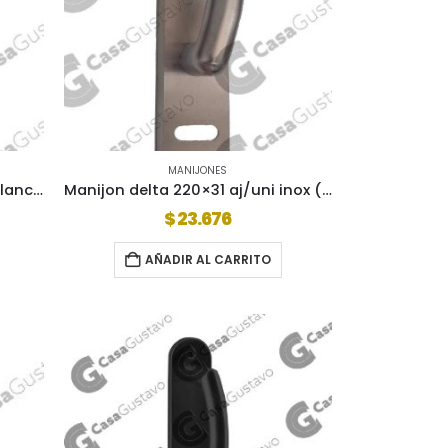
MANIJONES
Manijon delta 220×31 aj/uni blanco (al4850b)
Manijon delta 220×31 aj/uni inox (al4850i)
$
23.676
AÑADIR AL CARRITO