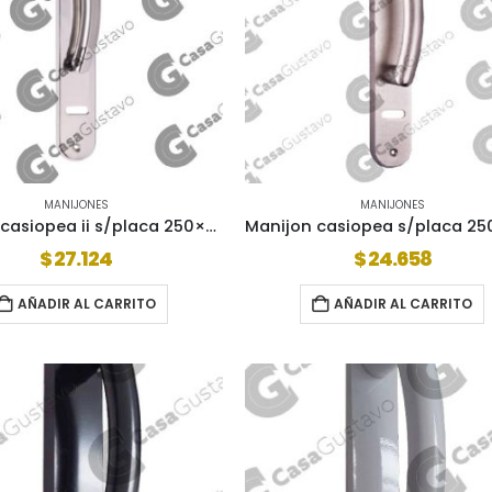
MANIJONES
MANIJONES
Manijon casiopea ii s/placa 250×45 aj univ i/n
$
27.124
$
24.658
AÑADIR AL CARRITO
AÑADIR AL CARRITO