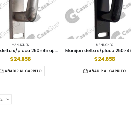
MANIJONES
MANIJONES
Manijon delta s/placa 250×45 aj. univ inox (al4800i)
$
24.658
$
24.658
AÑADIR AL CARRITO
AÑADIR AL CARRITO