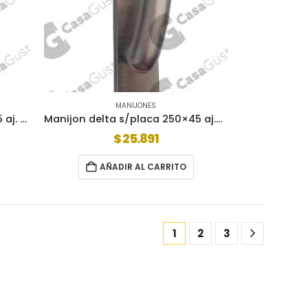
MANIJONES
Manijon delta s/placa 250×45 aj. univ negro (al4800)
Manijon delta s/placa 250×45 aj.euro blanco (al4800)
$
25.891
AÑADIR AL CARRITO
1
2
3