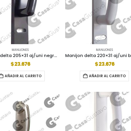
MANIJONES
MANIJONES
Manijon delta 205×31 aj/uni negro (al4850g)
$
23.676
$
23.676
AÑADIR AL CARRITO
AÑADIR AL CARRITO