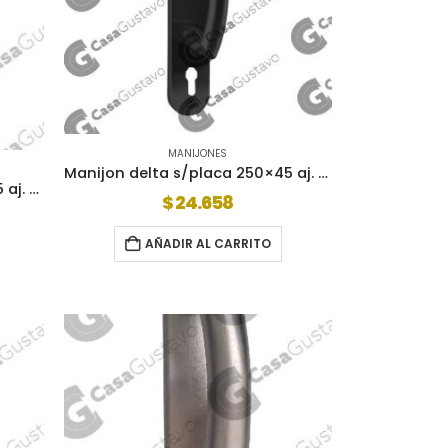
MANIJONES
Manijon delta s/placa 250×45 aj. euro negro al4801g
Manijon delta s/placa 250×45 aj. univ blanco (al4800)
$
24.658
AÑADIR AL CARRITO