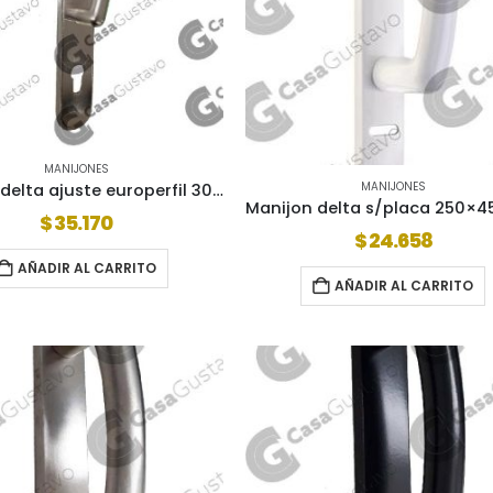
MANIJONES
MANIJONES
Manijon delta ajuste europerfil 300 x 45mm (al48011i)
$
35.170
$
24.658
AÑADIR AL CARRITO
AÑADIR AL CARRITO