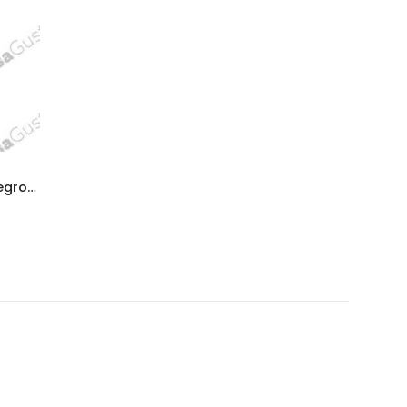
Manijon self fix desplazado negro 2750154