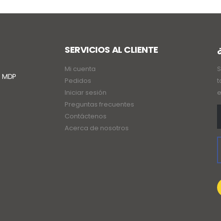
SERVICIOS AL CLIENTE
Mi cuenta
S
. MDP
Pedidos
t
Iniciar sesión
e
Preguntas frecuentes
Contáctenos
Acerca de nosotros