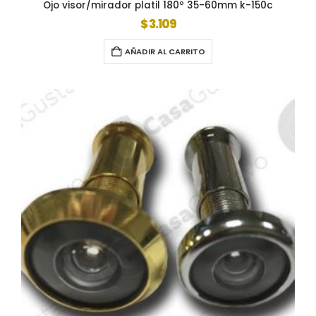
Ojo visor/mirador platil 180º 35-60mm k-150c
$
3.109
AÑADIR AL CARRITO