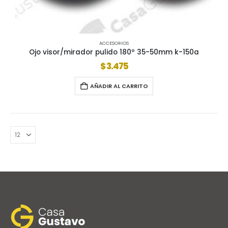
ACCESORIOS
Ojo visor/mirador pulido 180º 35-50mm k-150a
$
3.475
AÑADIR AL CARRITO