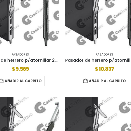
PASADORES
PASADORES
Pasador de herrero p/atornillar 26×30 263001
$
9.569
$
10.837
AÑADIR AL CARRITO
AÑADIR AL CARRITO