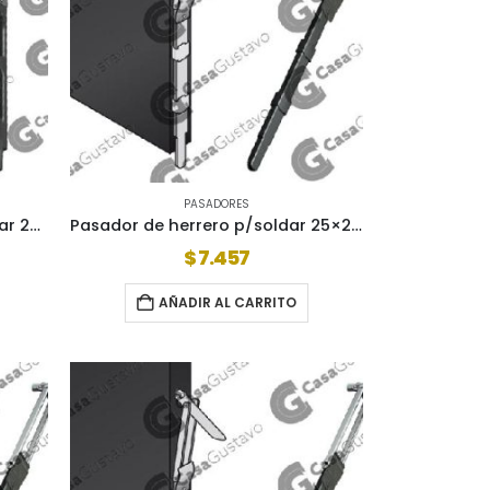
PASADORES
Pasador de herrero p/atornillar 26×40 264001
Pasador de herrero p/soldar 25×25 252501
$
7.457
AÑADIR AL CARRITO