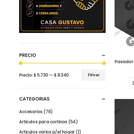
PRECIO
Precio:
$ 5.730
—
$ 8.340
Filtrar
Precio
Precio
mínimo
máximo
CATEGORIAS
Accesorios
(78)
Articulos para cortinas
(54)
Articulos varios p/el hogar
(1)