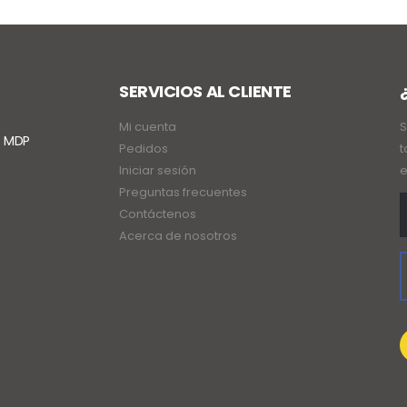
SERVICIOS AL CLIENTE
Mi cuenta
S
. MDP
Pedidos
t
Iniciar sesión
e
Preguntas frecuentes
Contáctenos
Acerca de nosotros