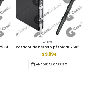
PASADORES
Pasador de herrero p/soldar 25×40 254001
Pasador de herrero p/soldar 25×50 255001
$
9.894
AÑADIR AL CARRITO