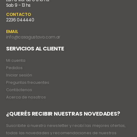
Sab 9 - 13 hs
CONTACTO
2236 044440
EMAIL
info@casagustavo.com.ar
SERVICIOS AL CLIENTE
Mi cuenta
Pedidos
Iniciar sesión
Preguntas frecuentes
Contáctenos
Acerca de nosotros
¿QUERÉS RECIBIR NUESTRAS NOVEDADES?
Suscribite a nuestro newsletter y recibí las mejores ofertas,
todas las novedades y recomendaciones de nuestros