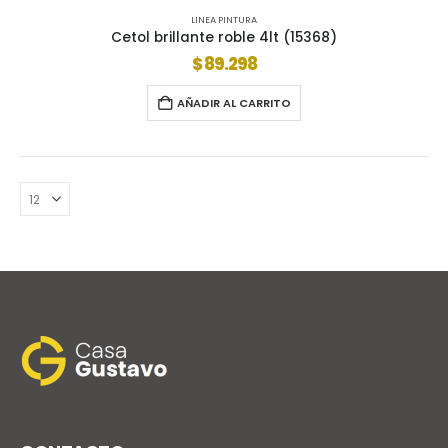
LINEA PINTURA
Cetol brillante roble 4lt (15368)
$
89.298
AÑADIR AL CARRITO