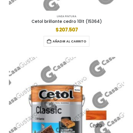
LINEA PINTURA
Cetol brillante cedro 10lt (15364)
$
207.507
AÑADIR AL CARRITO