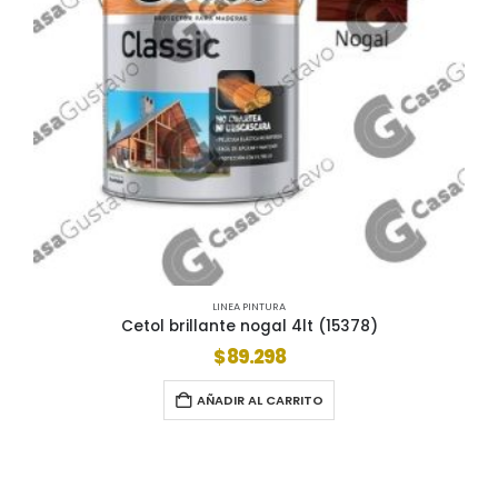
LINEA PINTURA
Cetol brillante nogal 4lt (15378)
$
89.298
AÑADIR AL CARRITO