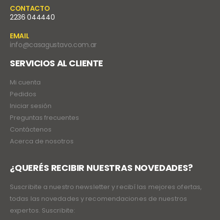
CONTACTO
2236 044440
EMAIL
info@casagustavo.com.ar
SERVICIOS AL CLIENTE
Mi cuenta
Pedidos
Iniciar sesión
Preguntas frecuentes
Contáctenos
Acerca de nosotros
¿QUERÉS RECIBIR NUESTRAS NOVEDADES?
Suscribite a nuestro newsletter y recibí las mejores ofertas,
todas las novedades y recomendaciones de nuestros
expertos. Suscribite: