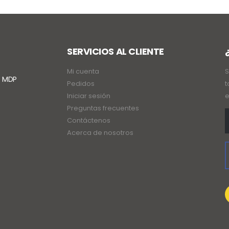
SERVICIOS AL CLIENTE
Mi cuenta
S
. MDP
Pedidos
t
Iniciar sesión
e
Preguntas frecuentes
Contáctenos
Acerca de nosotros