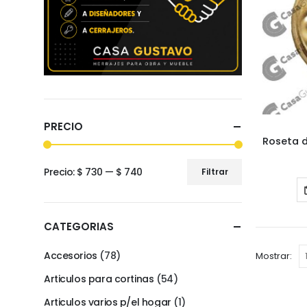
PRECIO
Precio:
$ 730
—
$ 740
Filtrar
Precio
Precio
mínimo
máximo
CATEGORIAS
Accesorios
(78)
Mostrar:
Articulos para cortinas
(54)
Articulos varios p/el hogar
(1)