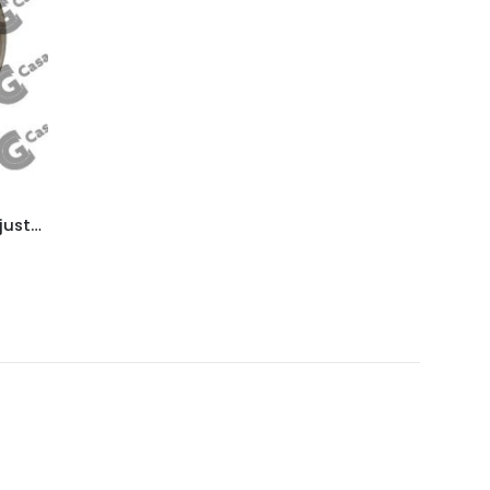
Roseta de chapa niquelada ajuste mixto (512n)