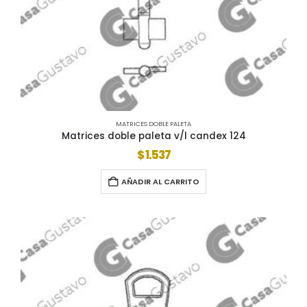
MATRICES DOBLE PALETA
Matrices doble paleta v/l candex 124
$
1.537
AÑADIR AL CARRITO