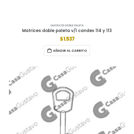
MATRICES DOBLE PALETA
Matrices doble paleta v/l candex 114 y 113
$
1.537
AÑADIR AL CARRITO