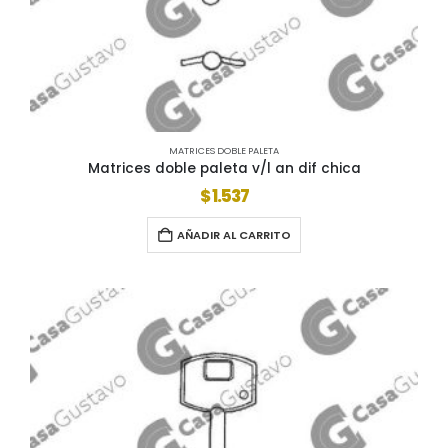
MATRICES DOBLE PALETA
Matrices doble paleta v/l an dif chica
$
1.537
AÑADIR AL CARRITO