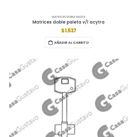
MATRICES DOBLE PALETA
Matrices doble paleta v/l acytra
$
1.537
AÑADIR AL CARRITO