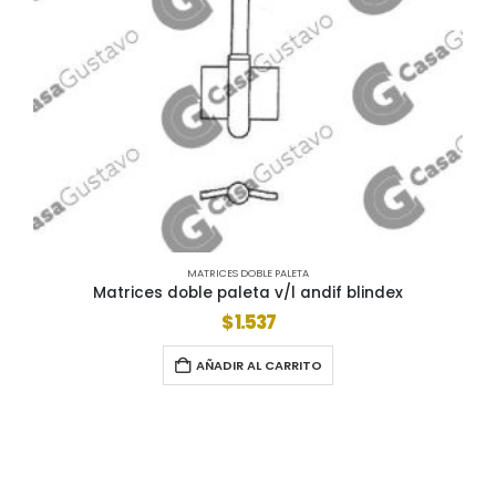
MATRICES DOBLE PALETA
Matrices doble paleta v/l andif blindex
$
1.537
AÑADIR AL CARRITO