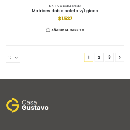
MATRICES DOBLE PALETA
Matrices doble paleta v/l giaco
$
1.537
AÑADIR AL CARRITO
1
2
3