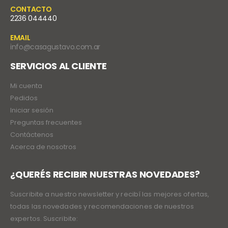
CONTACTO
2236 044440
EMAIL
info@casagustavo.com.ar
SERVICIOS AL CLIENTE
Mi cuenta
Pedidos
Iniciar sesión
Preguntas frecuentes
Contáctenos
Acerca de nosotros
¿QUERÉS RECIBIR NUESTRAS NOVEDADES?
Suscribite a nuestro newsletter y recibí las mejores ofertas,
todas las novedades y recomendaciones de nuestros
expertos. Suscribite: