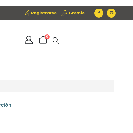
Registrarse
Gremio
0
ción.