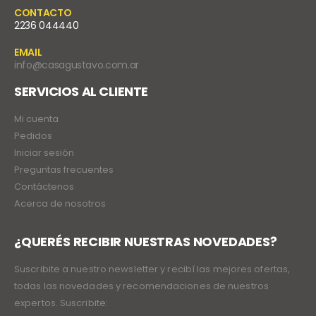
CONTACTO
2236 044440
EMAIL
info@casagustavo.com.ar
SERVICIOS AL CLIENTE
Mi cuenta
Pedidos
Iniciar sesión
Preguntas frecuentes
Contáctenos
Acerca de nosotros
¿QUERÉS RECIBIR NUESTRAS NOVEDADES?
Suscribite a nuestro newsletter y recibí las mejores ofertas,
todas las novedades y recomendaciones de nuestros
expertos. Suscribite: